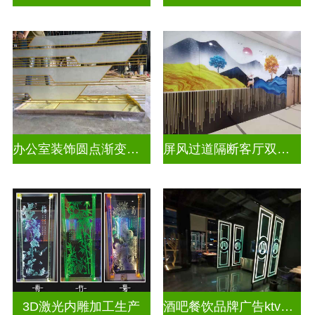
办公室装饰圆点渐变彩绘打印玻璃
屏风过道隔断客厅双面磨砂透光uv打印玻璃
3D激光内雕加工生产
酒吧餐饮品牌广告ktv激光内雕发光艺术玻璃