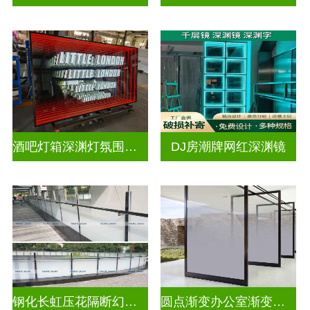
酒吧灯箱深渊灯氛围灯深渊镜
DJ房潮牌网红深渊镜
钢化长虹压花隔断幻彩炫彩渐变玻璃
圆点渐变办公室渐变隔断装饰玻璃