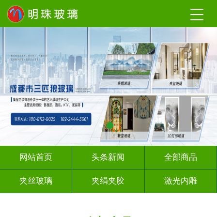
网站首页
头条新闻
全部商品
夹丝玻璃
夹绢夹胶
激光内雕
渐变玻璃
UV打印
深 渊 镜