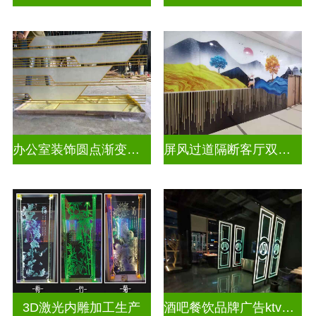
办公室装饰圆点渐变彩绘打印玻璃
屏风过道隔断客厅双面磨砂透光uv打印玻璃
3D激光内雕加工生产
酒吧餐饮品牌广告ktv激光内雕发光艺术玻璃