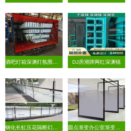
酒吧灯箱深渊灯氛围灯深渊镜
DJ房潮牌网红深渊镜
钢化长虹压花隔断幻彩炫彩渐变玻璃
圆点渐变办公室渐变隔断装饰玻璃