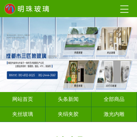
网站首页
头条新闻
全部商品
夹丝玻璃
夹绢夹胶
激光内雕
渐变玻璃
UV打印
深 渊 镜