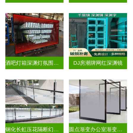
酒吧灯箱深渊灯氛围灯深渊镜
DJ房潮牌网红深渊镜
钢化长虹压花隔断幻彩炫彩渐变玻璃
圆点渐变办公室渐变隔断装饰玻璃