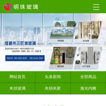
网站首页
头条新闻
全部商品
夹丝玻璃
夹绢夹胶
激光内雕
渐变玻璃
UV打印
深 渊 镜