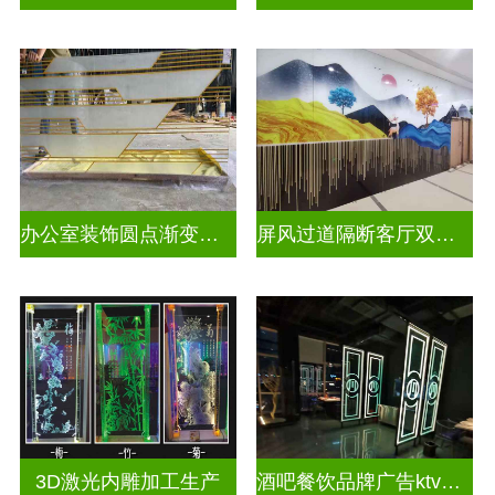
办公室装饰圆点渐变彩绘打印玻璃
屏风过道隔断客厅双面磨砂透光uv打印玻璃
3D激光内雕加工生产
酒吧餐饮品牌广告ktv激光内雕发光艺术玻璃