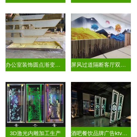
办公室装饰圆点渐变彩绘打印玻璃
屏风过道隔断客厅双面磨砂透光uv打印玻璃
3D激光内雕加工生产
酒吧餐饮品牌广告ktv激光内雕发光艺术玻璃