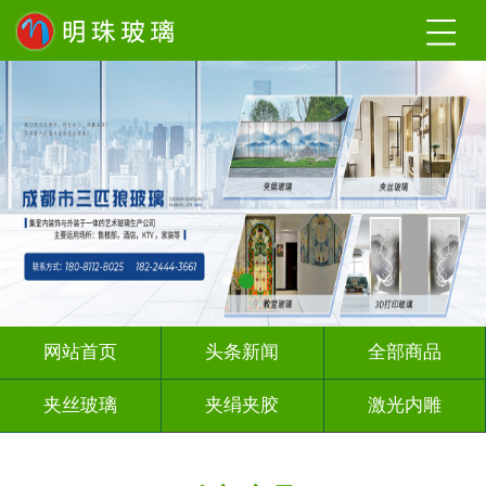
网站首页
头条新闻
全部商品
夹丝玻璃
夹绢夹胶
激光内雕
渐变玻璃
UV打印
深 渊 镜