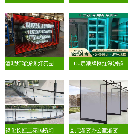
酒吧灯箱深渊灯氛围灯深渊镜
DJ房潮牌网红深渊镜
钢化长虹压花隔断幻彩炫彩渐变玻璃
圆点渐变办公室渐变隔断装饰玻璃