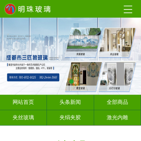
网站首页
头条新闻
全部商品
夹丝玻璃
夹绢夹胶
激光内雕
渐变玻璃
UV打印
深 渊 镜