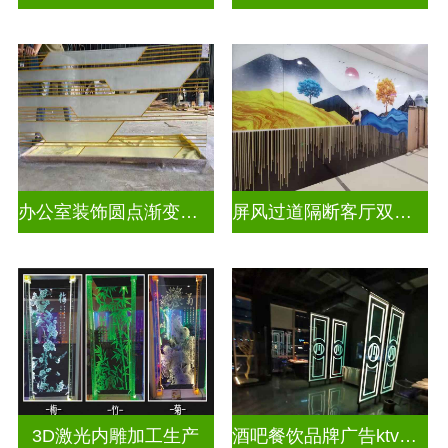
办公室装饰圆点渐变彩绘打印玻璃
屏风过道隔断客厅双面磨砂透光uv打印玻璃
3D激光内雕加工生产
酒吧餐饮品牌广告ktv激光内雕发光艺术玻璃