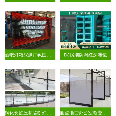
酒吧灯箱深渊灯氛围灯深渊镜
DJ房潮牌网红深渊镜
钢化长虹压花隔断幻彩炫彩渐变玻璃
圆点渐变办公室渐变隔断装饰玻璃