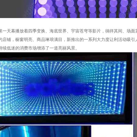
第一天幕播放着四季变换、海底世界、宇宙苍穹等影片，徜徉其间、场面震
的店铺，橱窗明亮、商品琳琅满目，新推出的一系列大力度让利活动吸引
持续低迷的消费市场增添了一道亮丽风景。