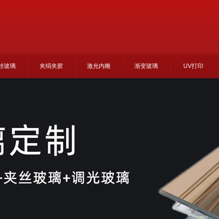
丝玻璃
夹绢夹胶
激光内雕
渐变玻璃
UV打印