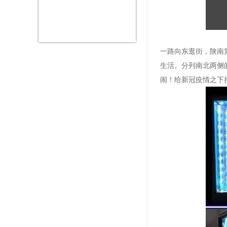
一路向东逛街，陕南
生活。分列南北两侧
闹！给新冠疫情之下