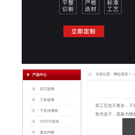
当前位置：
网站首页
> -
产品中心
其它玻璃
工程玻璃
其工艺也不复杂，千
千层深渊镜
发光盒子，底板为镜
UV打印彩绘
激光内雕