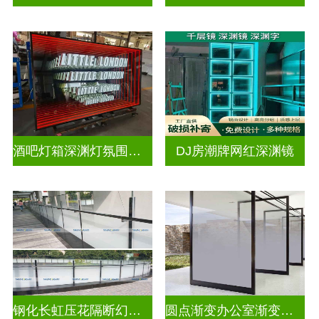
酒吧灯箱深渊灯氛围灯深渊镜
DJ房潮牌网红深渊镜
钢化长虹压花隔断幻彩炫彩渐变玻璃
圆点渐变办公室渐变隔断装饰玻璃