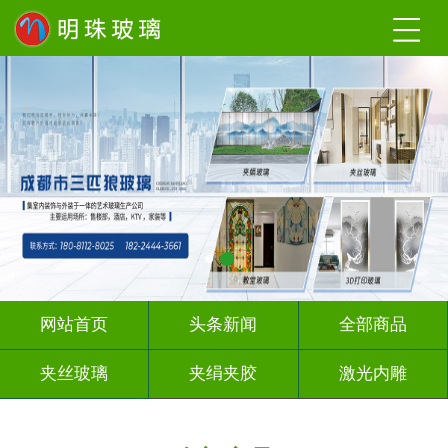
网站首页
头条新闻
全部商品
夹丝玻璃
夹绢夹胶
激光内雕
渐变玻璃
UV打印
深 渊 镜