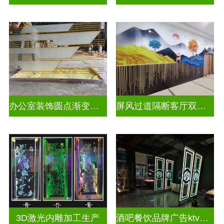
办公室装饰圆点渐变彩绘打印玻璃
屏风过道隔断客厅双面磨砂透光uv打印玻璃
3D激光内雕加工生产
酒吧餐饮品牌广告ktv激光内雕发光艺术玻璃