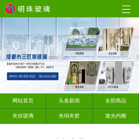
网站首页
头条新闻
全部商品
夹丝玻璃
夹绢夹胶
激光内雕
渐变玻璃
UV打印
深 渊 镜