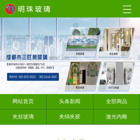
网站首页
头条新闻
全部商品
夹丝玻璃
夹绢夹胶
激光内雕
渐变玻璃
UV打印
深 渊 镜