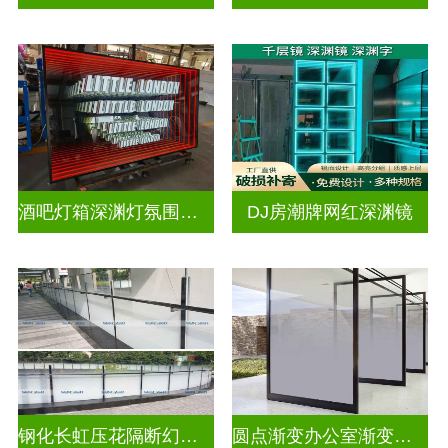
酒吧灯箱深渊灯氛围灯深渊镜
DJ房潮牌网红深渊镜
钢化长虹压花隔断幻彩炫彩渐变玻璃
圆点渐变办公室渐变隔断装饰玻璃