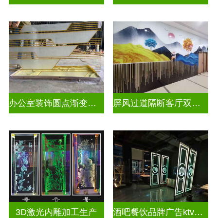
办公室装饰圆点渐变彩绘打印玻璃
屏风过道隔断客厅双面磨砂透光uv打印玻璃
3D激光内雕加工生产
酒吧餐饮品牌广告ktv激光内雕发光艺术玻璃